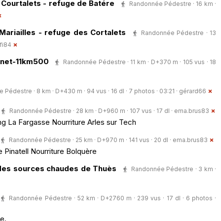
Courtalets - refuge de Batére
Randonnée Pédestre · 16 km ·
ariailles - refuge des Cortalets
Randonnée Pédestre · 13
ifi84
ernet-11km500
Randonnée Pédestre · 11 km · D+370 m · 105 vus · 18
Pédestre · 8 km · D+430 m · 94 vus · 16 dl · 7 photos · 03:21 ·
gérard66
Randonnée Pédestre · 28 km · D+960 m · 107 vus · 17 dl ·
ema.brus83
 La Fargasse Nourriture Arles sur Tech
Randonnée Pédestre · 25 km · D+970 m · 141 vus · 20 dl ·
ema.brus83
Pinatell Nourriture Bolquère
des sources chaudes de Thuès
Randonnée Pédestre · 3 km ·
Randonnée Pédestre · 52 km · D+2760 m · 239 vus · 17 dl · 6 photos ·
e.