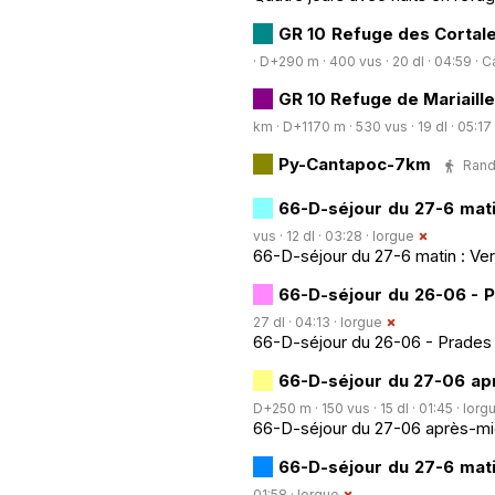
GR 10 Refuge des Cortale
· D+290 m · 400 vus · 20 dl · 04:59 ·
Ca
GR 10 Refuge de Mariaill
km · D+1170 m · 530 vus · 19 dl · 05:17
Py-Cantapoc-7km
Rand
66-D-séjour du 27-6 mati
vus · 12 dl · 03:28 ·
lorgue
66-D-séjour du 27-6 matin : V
66-D-séjour du 26-06 - 
27 dl · 04:13 ·
lorgue
66-D-séjour du 26-06 - Prades
66-D-séjour du 27-06 apr
D+250 m · 150 vus · 15 dl · 01:45 ·
lorg
66-D-séjour du 27-06 après-mi
66-D-séjour du 27-6 mati
01:58 ·
lorgue