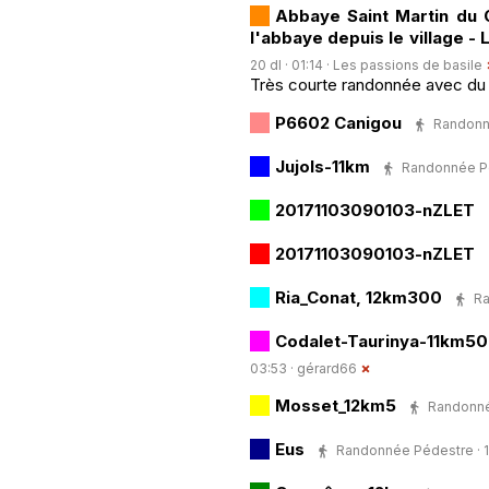
Abbaye Saint Martin du C
l'abbaye depuis le village - 
20 dl · 01:14 ·
Les passions de basile
Très courte randonnée avec du 
P6602 Canigou
Randonné
Jujols-11km
Randonnée Péd
20171103090103-nZLET
20171103090103-nZLET
Ria_Conat, 12km300
Ra
Codalet-Taurinya-11km5
03:53 ·
gérard66
Mosset_12km5
Randonnée
Eus
Randonnée Pédestre · 12