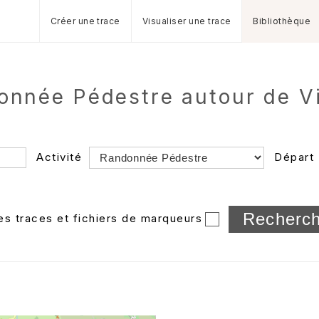
Créer une trace
Visualiser une trace
Bibliothèque
donnée Pédestre autour de V
Activité
Départ
Longueur min/max
les traces et fichiers de marqueurs
Dossier
et sous-doss
Trier par
Horodatage
Photos