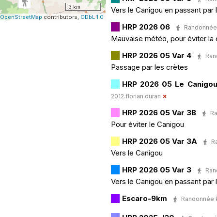
3 km
Vers le Canigou en passant par 
OpenStreetMap
contributors,
ODbL 1.0
HRP 2026 06
Randonnée P
Mauvaise météo, pour éviter la 
HRP 2026 05 Var 4
Rand
Passage par les crètes
HRP 2026 05 Le Canigou 
2012.florian.duran
HRP 2026 05 Var 3B
Ra
Pour éviter le Canigou
HRP 2026 05 Var 3A
Ra
Vers le Canigou
HRP 2026 05 Var 3
Rand
Vers le Canigou en passant par 
Escaro-9km
Randonnée Pé