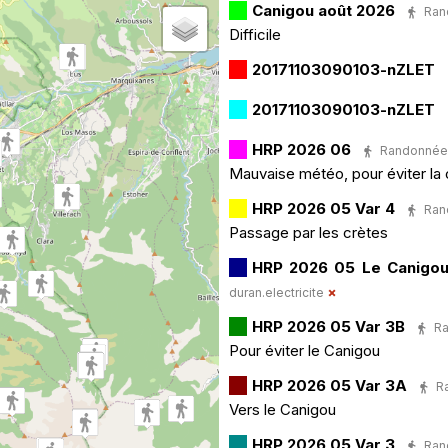
Canigou août 2026
Rand
Difficile
20171103090103-nZLET
20171103090103-nZLET
HRP 2026 06
Randonnée P
Mauvaise météo, pour éviter la 
HRP 2026 05 Var 4
Rand
Passage par les crètes
HRP 2026 05 Le Canigou 
duran.electricite
HRP 2026 05 Var 3B
Ra
Pour éviter le Canigou
HRP 2026 05 Var 3A
Ra
Vers le Canigou
HRP 2026 05 Var 3
Rand