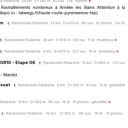
 Pédestre · 29 km · D+380 m · 82 vus · 2 dl ·
clairem
Ravitaillements nombreux à Amélie les Bains Attention à la
dispo ici : talwegs.fr/haute-route-pyreneenne-hrp/
km
Randonnée Pédestre · 13 km · D+470 m · 86 vus · 10 photos · 04:33
Randonnée Pédestre · 26 km · D+610 m · 60 vus · 11 dl ·
jlmatheys
Randonnée Pédestre · 9 km · D+670 m · 337 vus · 10 dl ·
jlmatheys
GR10 - Etape 06
Randonnée Pédestre · 14 km · D+850 m · 331 vus
 - Mantet
osset
Randonnée Pédestre · 4 km · D+240 m · 61 vus · 13 dl ·
gérard66
destre · 10 km · D+450 m · 95 vus · 16 dl · 10 photos ·
gérard66
Randonnée Pédestre · 10 km · D+550 m · 89 vus · 19 dl · 10 photos ·