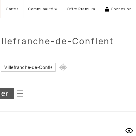
Cartes
Communauté
Offre Premium
Connexion
illefranche-de-Conflent
Dénivelé min/max
iers