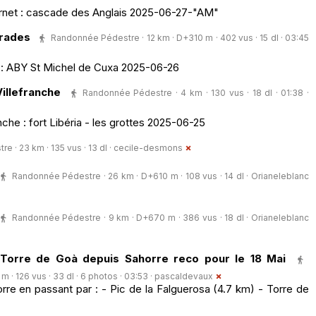
ernet : cascade des Anglais 2025-06-27-"AM"
Prades
Randonnée Pédestre · 12 km · D+310 m · 402 vus · 15 dl · 03:45
 : ABY St Michel de Cuxa 2025-06-26
illefranche
Randonnée Pédestre · 4 km · 130 vus · 18 dl · 01:38 ·
che : fort Libéria - les grottes 2025-06-25
 · 23 km · 135 vus · 13 dl ·
cecile-desmons
Randonnée Pédestre · 26 km · D+610 m · 108 vus · 14 dl ·
Orianeleblanc
Randonnée Pédestre · 9 km · D+670 m · 386 vus · 18 dl ·
Orianeleblanc
 Torre de Goà depuis Sahorre reco pour le 18 Mai
· 126 vus · 33 dl · 6 photos · 03:53 ·
pascaldevaux
orre en passant par : - Pic de la Falguerosa (4.7 km) - Torre de