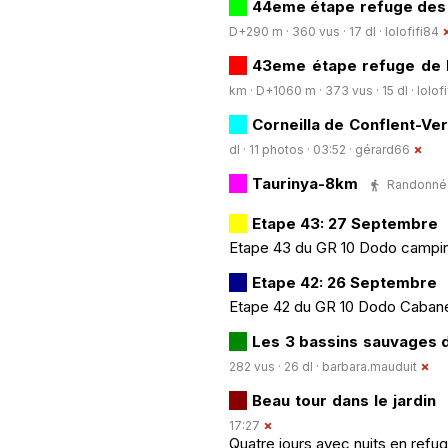
44eme étape refuge des 
D+290 m · 360 vus · 17 dl ·
lolofifi84
43eme étape refuge de M
km · D+1060 m · 373 vus · 15 dl ·
lolof
Corneilla de Conflent-V
dl · 11 photos · 03:52 ·
gérard66
Taurinya-8km
Randonnée 
Etape 43: 27 Septembre
Etape 43 du GR 10 Dodo camping
Etape 42: 26 Septembre
Etape 42 du GR 10 Dodo Cabane 
Les 3 bassins sauvages 
282 vus · 26 dl ·
barbara.mauduit
Beau tour dans le jardin
17:27
Quatre jours avec nuits en refug