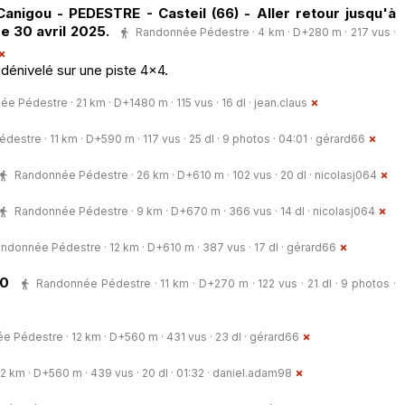
anigou - PEDESTRE - Casteil (66) - Aller retour jusqu'à
Le 30 avril 2025.
Randonnée Pédestre · 4 km · D+280 m · 217 vus ·
dénivelé sur une piste 4x4.
e Pédestre · 21 km · D+1480 m · 115 vus · 16 dl ·
jean.claus
estre · 11 km · D+590 m · 117 vus · 25 dl · 9 photos · 04:01 ·
gérard66
Randonnée Pédestre · 26 km · D+610 m · 102 vus · 20 dl ·
nicolasj064
Randonnée Pédestre · 9 km · D+670 m · 366 vus · 14 dl ·
nicolasj064
ndonnée Pédestre · 12 km · D+610 m · 387 vus · 17 dl ·
gérard66
00
Randonnée Pédestre · 11 km · D+270 m · 122 vus · 21 dl · 9 photos ·
 Pédestre · 12 km · D+560 m · 431 vus · 23 dl ·
gérard66
 km · D+560 m · 439 vus · 20 dl · 01:32 ·
daniel.adam98