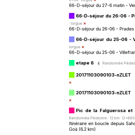
66-D-séjour du 27-6 matin - V
66-D-séjour du 26-06 - 
·
lorgue
66-D-séjour du 26-06 - Prades
66-D-séjour du 25-06 - V
lorgue
66-D-séjour du 25-06 - Villefran
etape 6
Randonnée Pédestre
20171103090103-nZLET
20171103090103-nZLET
Pic de la Falguerosa et
Randonnée Pédestre · 12 km · D+660 m 
Itinéraire en boucle depuis Sah
Goà (6.2 km)