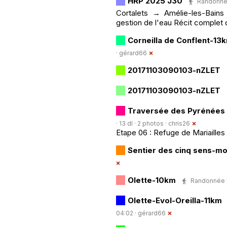
HRP 2025 J30
Randonnée
Cortalets → Amélie-les-Bains 
gestion de l'eau Récit complet 
Corneilla de Conflent-13
·
gérard66
20171103090103-nZLET
20171103090103-nZLET
Traversée des Pyrénées 
· 13 dl · 2 photos ·
chris26
Etape 06 : Refuge de Mariailles
Sentier des cinq sens-m
Olette-10km
Randonnée Pé
Olette-Evol-Oreilla-11km
04:02 ·
gérard66