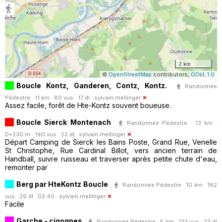
2 km
©
OpenStreetMap
contributors,
ODbL 1.0
Boucle Kontz, Ganderen, Contz, Kontz.
Randonnée
Pédestre · 11 km · 80 vus · 17 dl ·
sylvain.mellinger
Assez facile, forêt de Hte-Kontz souvent boueuse.
Boucle Sierck Montenach
Randonnée Pédestre · 13 km ·
D+230 m · 140 vus · 22 dl ·
sylvain.mellinger
Départ Camping de Sierck les Bains Poste, Grand Rue, Venelle
St Christophe, Rue Cardinal Billot, vers ancien terrain de
Handball, suivre ruisseau et traverser après petite chute d'eau,
remonter par
Berg par HteKontz Boucle
Randonnée Pédestre · 10 km · 162
vus · 29 dl · 02:40 ·
sylvain.mellinger
Facile
Garche - cigognes
Randonnée Pédestre · 5 km · 133 vus · 23 dl