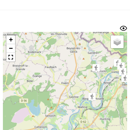
Dénivelé min/max
Auteur
Dossier
et
sous-dossiers
+
Trier par
−
Horodatage
Photos