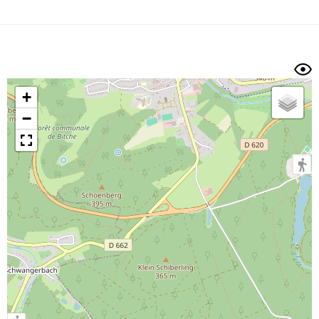
Dénivelé min/max
Auteur
Dossier
et
sous-dossiers
+
Trier par
−
Horodatage
Photos