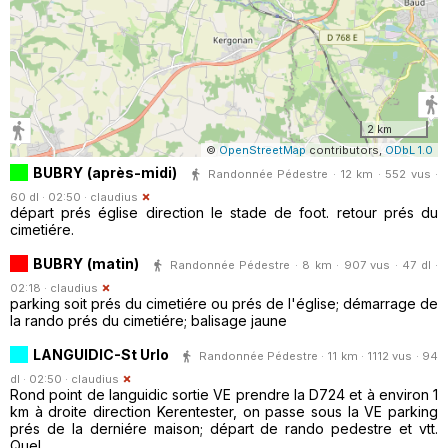
2 km
©
OpenStreetMap
contributors,
ODbL 1.0
BUBRY (après-midi)
Randonnée Pédestre · 12 km · 552 vus ·
60 dl · 02:50 ·
claudius
départ prés église direction le stade de foot. retour prés du
cimetiére.
BUBRY (matin)
Randonnée Pédestre · 8 km · 907 vus · 47 dl ·
02:18 ·
claudius
parking soit prés du cimetiére ou prés de l'église; démarrage de
la rando prés du cimetiére; balisage jaune
LANGUIDIC-St Urlo
Randonnée Pédestre · 11 km · 1112 vus · 94
dl · 02:50 ·
claudius
Rond point de languidic sortie VE prendre la D724 et à environ 1
km à droite direction Kerentester, on passe sous la VE parking
prés de la derniére maison; départ de rando pedestre et vtt.
Quel