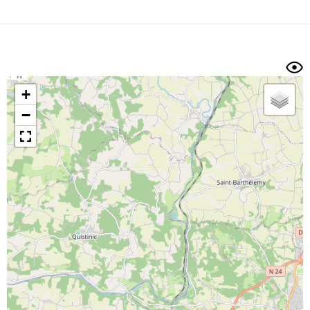
Dénivelé min/max
Auteur
Dossier
et
sous-dossiers
+
Trier par
−
Horodatage
Photos