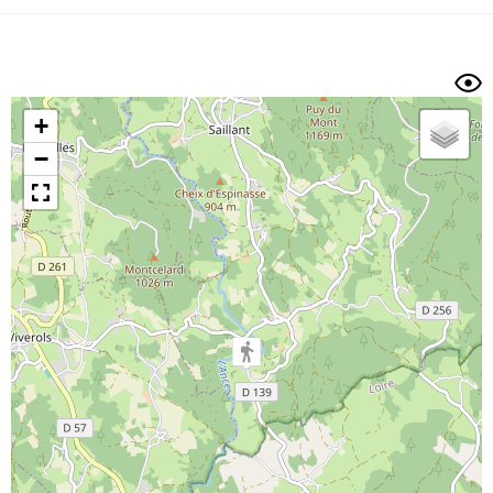
Dénivelé min/max
Auteur
Dossier
et
sous-dossiers
+
Trier par
−
Horodatage
Photos