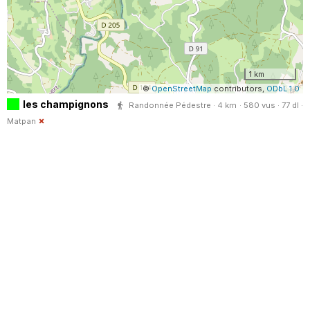
1 km
©
OpenStreetMap
contributors,
ODbL 1.0
les champignons
Randonnée Pédestre · 4 km · 580 vus · 77 dl ·
Matpan