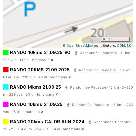
10 m
©
OpenStreetMap
contributors,
ODbL 1.0
RANDO 10kms 21.09.25 VO
Randonnée Pédestre · 9 km ·
245 vus · 145 dl ·
hmarcaria
RANDO 20KMS 21.09.2025
Randonnée Pédestre · 19 km ·
D+460 m · 228 vus · 46 dl ·
hmarcaria
RANDO 14kms 21.09.25
Randonnée Pédestre · 13 km · D+330
m · 229 vus · 89 dl ·
hmarcaria
RANDO 10kms 21.09.25
Randonnée Pédestre · 8 km · 223
vus · 16 dl ·
hmarcaria
RANDO 20kms CALOR RUN 2024
Randonnée Pédestre ·
20 km · D+470 m · 264 vus · 94 dl ·
hmarcaria