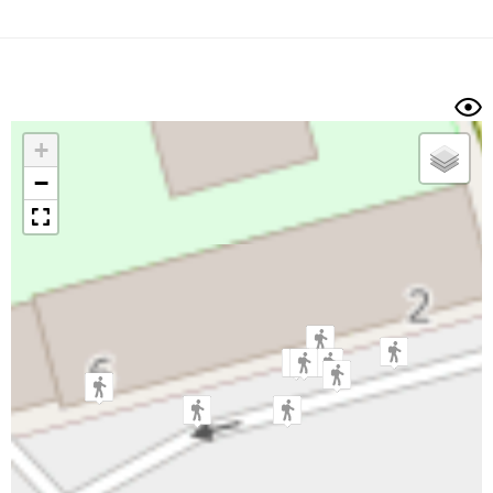
Dénivelé min/max
Auteur
Dossier
et
sous-dossiers
+
Trier par
−
Horodatage
Photos