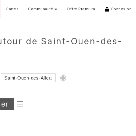
Cartes
Communauté
Offre Premium
Connexion
utour de Saint-Ouen-des-
Dénivelé min/max
iers