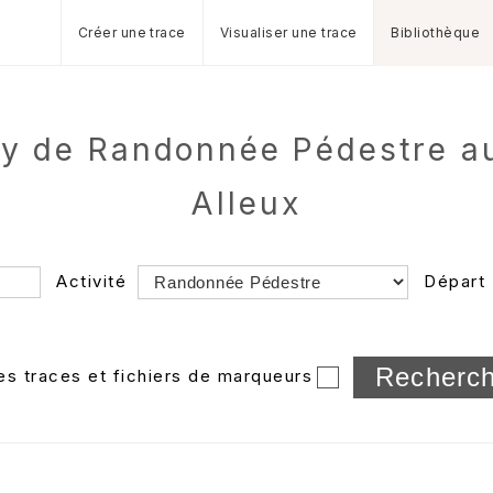
Créer une trace
Visualiser une trace
Bibliothèque
y de Randonnée Pédestre a
Alleux
Activité
Départ
Longueur min/max
les traces et fichiers de marqueurs
Dossier
et sous-doss
Trier par