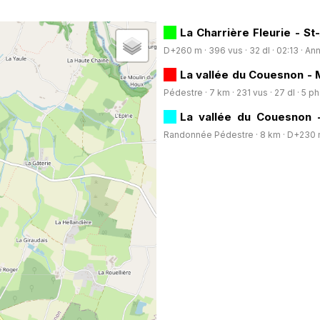
Horodatage
Photos
La Charrière Fleurie - S
D+260 m · 396 vus · 32 dl · 02:13 ·
Ann
La vallée du Couesnon - 
Pédestre · 7 km · 231 vus · 27 dl · 5 ph
La vallée du Couesnon 
Randonnée Pédestre · 8 km · D+230 m ·