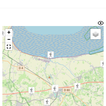
Dénivelé min/max
Auteur
Dossier
et
sous-dossiers
+
Trier par
−
Horodatage
Photos