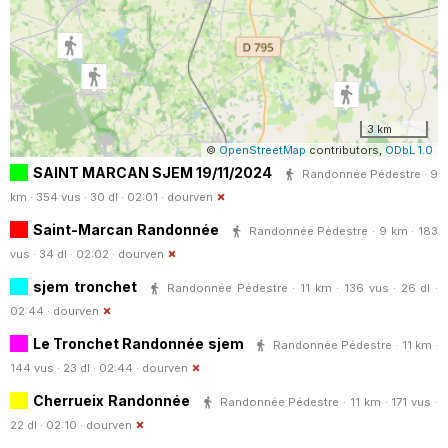
3 km
©
OpenStreetMap
contributors,
ODbL 1.0
SAINT MARCAN SJEM 19/11/2024
Randonnée Pédestre · 9
km · 354 vus · 30 dl · 02:01 ·
dourven
Saint-Marcan Randonnée
Randonnée Pédestre · 9 km · 183
vus · 34 dl · 02:02 ·
dourven
sjem tronchet
Randonnée Pédestre · 11 km · 136 vus · 26 dl ·
02:44 ·
dourven
Le Tronchet Randonnée sjem
Randonnée Pédestre · 11 km ·
144 vus · 23 dl · 02:44 ·
dourven
Cherrueix Randonnée
Randonnée Pédestre · 11 km · 171 vus ·
22 dl · 02:10 ·
dourven