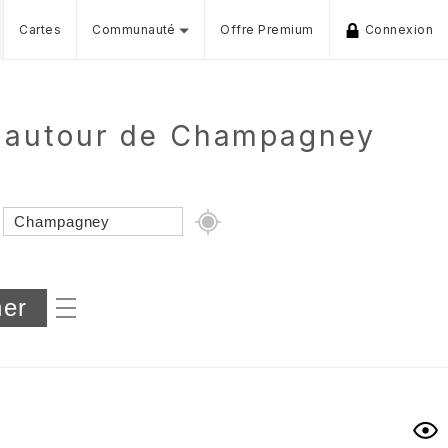
Cartes
Communauté
Offre Premium
Connexion
e autour de Champagney
Dénivelé min/max
iers