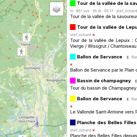
Tour de la vallée de la s
m · 851 vus · 35 dl · 05:17 ·
stef_richar
Tour de la vallée de la savoureu
Tour de la vallée de Lepu
stef_richard
Tour de la vallée de Lepuix : 
Vierge / Wissgrut / Chantoiseau 
Ballon de Servance
Ran
Ballon de Servance par le Plain
Bassin de champagney
Tour du bassin de Champagney
Ballon de Servance
Ran
Le Vallonde Saint-Antoine vers 
Planche des Belles Filles
stef_richard
Planche des Belles Filles depuis