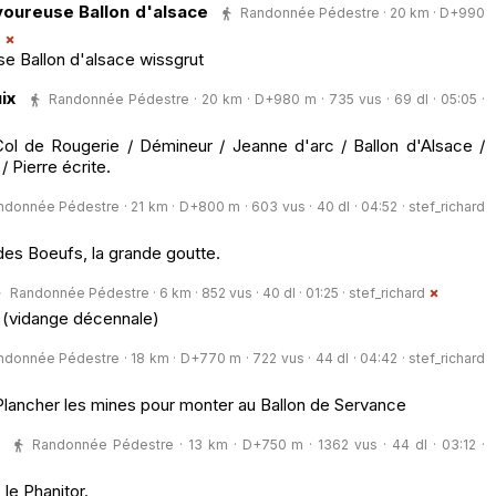
avoureuse Ballon d'alsace
Randonnée Pédestre · 20 km · D+990
d
se Ballon d'alsace wissgrut
ix
Randonnée Pédestre · 20 km · D+980 m · 735 vus · 69 dl · 05:05 ·
Col de Rougerie / Démineur / Jeanne d'arc / Ballon d'Alsace /
/ Pierre écrite.
donnée Pédestre · 21 km · D+800 m · 603 vus · 40 dl · 04:52 ·
stef_richard
 des Boeufs, la grande goutte.
Randonnée Pédestre · 6 km · 852 vus · 40 dl · 01:25 ·
stef_richard
 (vidange décennale)
donnée Pédestre · 18 km · D+770 m · 722 vus · 44 dl · 04:42 ·
stef_richard
Plancher les mines pour monter au Ballon de Servance
Randonnée Pédestre · 13 km · D+750 m · 1362 vus · 44 dl · 03:12 ·
 le Phanitor.