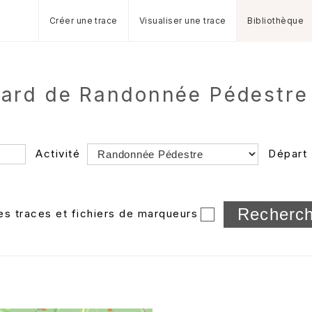
Créer une trace
Visualiser une trace
Bibliothèque
chard de Randonnée Pédestr
Activité
Départ
Longueur min/max
les traces et fichiers de marqueurs
Dossier
et sous-doss
Trier par
Horodatage
Photos