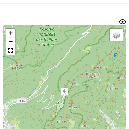
Dénivelé min/max
Auteur
Dossier
et
sous-dossiers
+
Trier par
−
Horodatage
Photos