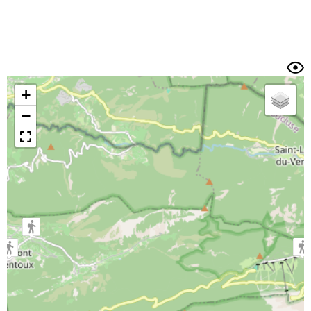
Dénivelé min/max
Auteur
Dossier
et
sous-dossiers
+
Trier par
−
Horodatage
Photos