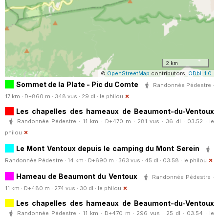
2 km
©
OpenStreetMap
contributors,
ODbL 1.0
Sommet de la Plate - Pic du Comte
Randonnée Pédestre ·
17 km · D+860 m · 348 vus · 29 dl ·
le philou
Les chapelles des hameaux de Beaumont-du-Ventoux
Randonnée Pédestre · 11 km · D+470 m · 281 vus · 36 dl · 03:52 ·
le
philou
Le Mont Ventoux depuis le camping du Mont Serein
Randonnée Pédestre · 14 km · D+690 m · 363 vus · 45 dl · 03:58 ·
le philou
Hameau de Beaumont du Ventoux
Randonnée Pédestre ·
11 km · D+480 m · 274 vus · 30 dl ·
le philou
Les chapelles des hameaux de Beaumont-du-Ventoux
Randonnée Pédestre · 11 km · D+470 m · 296 vus · 25 dl · 03:54 ·
le