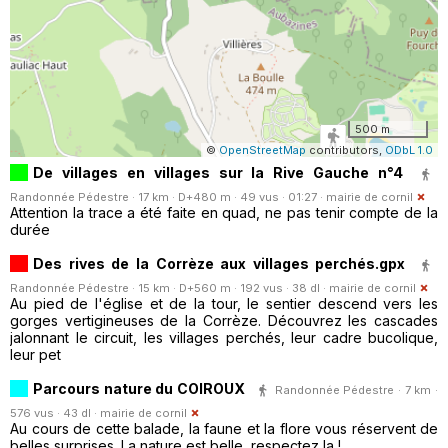
500 m
©
OpenStreetMap
contributors,
ODbL 1.0
De villages en villages sur la Rive Gauche n°4
Randonnée Pédestre · 17 km · D+480 m · 49 vus · 01:27 ·
mairie de cornil
Attention la trace a été faite en quad, ne pas tenir compte de la
durée
Des rives de la Corrèze aux villages perchés.gpx
Randonnée Pédestre · 15 km · D+560 m · 192 vus · 38 dl ·
mairie de cornil
Au pied de l'église et de la tour, le sentier descend vers les
gorges vertigineuses de la Corrèze. Découvrez les cascades
jalonnant le circuit, les villages perchés, leur cadre bucolique,
leur pet
Parcours nature du COIROUX
Randonnée Pédestre · 7 km ·
576 vus · 43 dl ·
mairie de cornil
Au cours de cette balade, la faune et la flore vous réservent de
belles surprises. La nature est belle, respectez la !