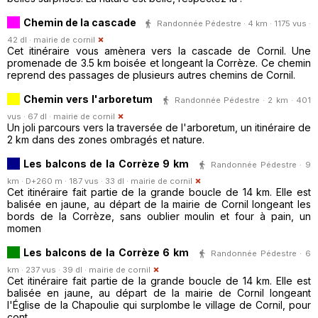
Chemin de la cascade
Randonnée Pédestre · 4 km · 1175 vus ·
42 dl ·
mairie de cornil
Cet itinéraire vous amènera vers la cascade de Cornil. Une
promenade de 3.5 km boisée et longeant la Corrèze. Ce chemin
reprend des passages de plusieurs autres chemins de Cornil.
Chemin vers l'arboretum
Randonnée Pédestre · 2 km · 401
vus · 67 dl ·
mairie de cornil
Un joli parcours vers la traversée de l'arboretum, un itinéraire de
2 km dans des zones ombragés et nature.
Les balcons de la Corrèze 9 km
Randonnée Pédestre · 9
km · D+260 m · 187 vus · 33 dl ·
mairie de cornil
Cet itinéraire fait partie de la grande boucle de 14 km. Elle est
balisée en jaune, au départ de la mairie de Cornil longeant les
bords de la Corrèze, sans oublier moulin et four à pain, un
momen
Les balcons de la Corrèze 6 km
Randonnée Pédestre · 6
km · 237 vus · 39 dl ·
mairie de cornil
Cet itinéraire fait partie de la grande boucle de 14 km. Elle est
balisée en jaune, au départ de la mairie de Cornil longeant
l'Église de la Chapoulie qui surplombe le village de Cornil, pour
cont