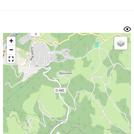
Dénivelé min/max
Auteur
Dossier
et
sous-dossiers
+
Trier par
−
Horodatage
Photos