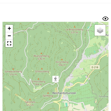
Dénivelé min/max
Auteur
Dossier
et
sous-dossiers
+
Trier par
−
Horodatage
Photos