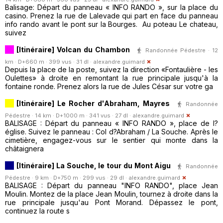
Balisage: Départ du panneau « INFO RANDO », sur la place du
casino. Prenez la rue de Lalevade qui part en face du panneau
info rando avant le pont sur la Bourges. Au poteau Le chateau,
suivez
[Itinéraire] Volcan du Chambon
Randonnée Pédestre · 12
km · D+660 m · 399 vus · 31 dl ·
alexandre.guimard
Depuis la place de la poste, suivez la direction «Fontaulière - les
Oulettes» à droite en remontant la rue principale jusqu'à la
fontaine ronde. Prenez alors la rue de Jules César sur votre ga
[Itinéraire] Le Rocher d'Abraham, Mayres
Randonnée
Pédestre · 14 km · D+1000 m · 341 vus · 27 dl ·
alexandre.guimard
BALISAGE : Départ du panneau « INFO RANDO », place de l?
église. Suivez le panneau : Col d?Abraham / La Souche. Après le
cimetière, engagez-vous sur le sentier qui monte dans la
châtaignera
[Itinéraire] La Souche, le tour du Mont Aigu
Randonnée
Pédestre · 9 km · D+750 m · 299 vus · 29 dl ·
alexandre.guimard
BALISAGE : Départ du panneau "INFO RANDO", place Jean
Moulin. Montez de la place Jean Moulin, tournez à droite dans la
rue principale jusqu'au Pont Morand. Dépassez le pont,
continuez la route s