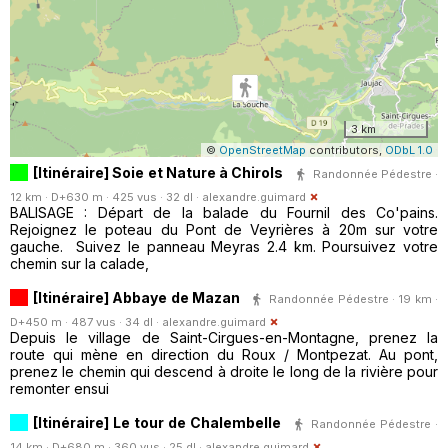
3 km
©
OpenStreetMap
contributors,
ODbL 1.0
[Itinéraire] Soie et Nature à Chirols
Randonnée Pédestre ·
12 km · D+630 m · 425 vus · 32 dl ·
alexandre.guimard
BALISAGE : Départ de la balade du Fournil des Co'pains.
Rejoignez le poteau du Pont de Veyrières à 20m sur votre
gauche. Suivez le panneau Meyras 2.4 km. Poursuivez votre
chemin sur la calade,
[Itinéraire] Abbaye de Mazan
Randonnée Pédestre · 19 km ·
D+450 m · 487 vus · 34 dl ·
alexandre.guimard
Depuis le village de Saint-Cirgues-en-Montagne, prenez la
route qui mène en direction du Roux / Montpezat. Au pont,
prenez le chemin qui descend à droite le long de la rivière pour
remonter ensui
[Itinéraire] Le tour de Chalembelle
Randonnée Pédestre ·
14 km · D+680 m · 360 vus · 25 dl ·
alexandre.guimard