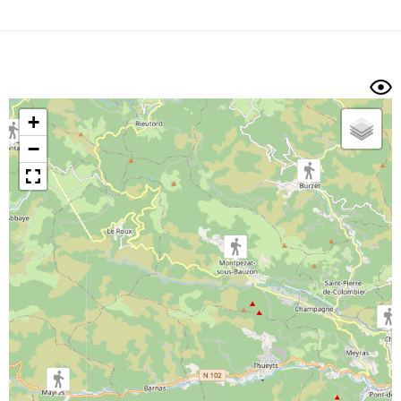
Dénivelé min/max
Auteur
Dossier
et
sous-dossiers
+
Trier par
−
Horodatage
Photos