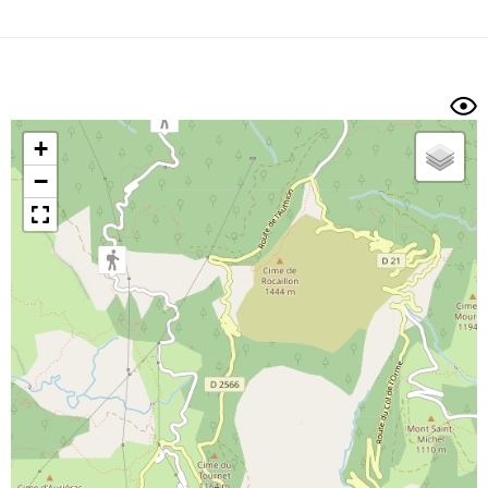
Dénivelé min/max
Auteur
Dossier
et
sous-dossiers
+
Trier par
−
Horodatage
Photos