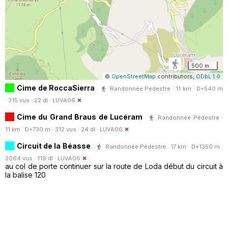
500 m
©
OpenStreetMap
contributors,
ODbL 1.0
Cime de RoccaSierra
Randonnée Pédestre · 11 km · D+540 m
· 315 vus · 22 dl ·
LUVA06
Cime du Grand Braus de Lucéram
Randonnée Pédestre ·
11 km · D+730 m · 312 vus · 24 dl ·
LUVA06
Circuit de la Béasse
Randonnée Pédestre · 17 km · D+1350 m ·
2064 vus · 119 dl ·
LUVA06
au col de porte continuer sur la route de Loda début du circuit à
la balise 120