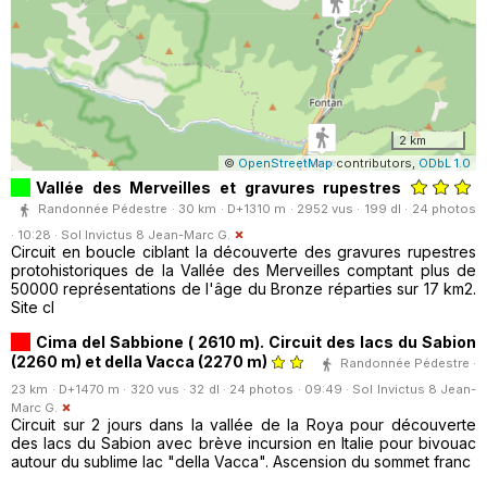
2 km
©
OpenStreetMap
contributors,
ODbL 1.0
Vallée des Merveilles et gravures rupestres
Randonnée Pédestre · 30 km · D+1310 m · 2952 vus · 199 dl · 24 photos
· 10:28 ·
Sol Invictus 8 Jean-Marc G.
Circuit en boucle ciblant la découverte des gravures rupestres
protohistoriques de la Vallée des Merveilles comptant plus de
50000 représentations de l'âge du Bronze réparties sur 17 km2.
Site cl
Cima del Sabbione ( 2610 m). Circuit des lacs du Sabion
(2260 m) et della Vacca (2270 m)
Randonnée Pédestre ·
23 km · D+1470 m · 320 vus · 32 dl · 24 photos · 09:49 ·
Sol Invictus 8 Jean-
Marc G.
Circuit sur 2 jours dans la vallée de la Roya pour découverte
des lacs du Sabion avec brève incursion en Italie pour bivouac
autour du sublime lac "della Vacca". Ascension du sommet franc