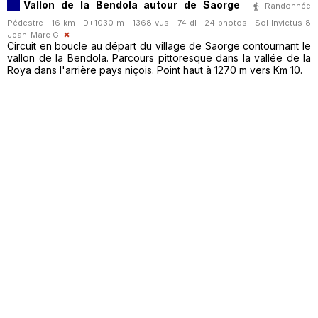
Vallon de la Bendola autour de Saorge
Randonnée
Pédestre · 16 km · D+1030 m · 1368 vus · 74 dl · 24 photos ·
Sol Invictus 8
Jean-Marc G.
Circuit en boucle au départ du village de Saorge contournant le
vallon de la Bendola. Parcours pittoresque dans la vallée de la
Roya dans l'arrière pays niçois. Point haut à 1270 m vers Km 10.