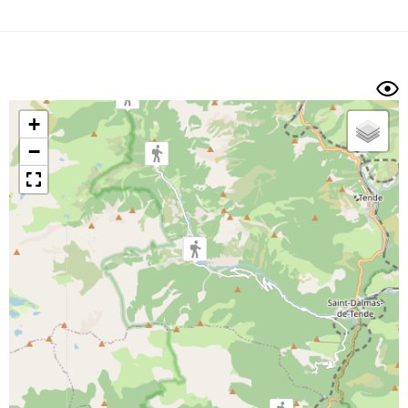
Dénivelé min/max
Auteur
Dossier
et
sous-dossiers
+
Trier par
−
Horodatage
Photos