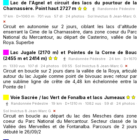
Lac de l'Agnel et circuit des lacs du pourtour de la
Charnassère. Point haut 2727 m
Randonnée Pédestre ·
17 km · D+1060 m · 701 vus · 57 dl · 24 photos ·
Sol Invictus 8 Jean-Marc G.
Circuit en autonomie sur 2 jours, ciblant les lacs d'altitude
enserrant la Cime de la Charnassère, dans zone coeur du Parc
National du Mercantour, au départ de Casterino, vallée de la
Roya. Superbe
Lac Jugale (2170 m) et Pointes de la Corne de Bouc
(2455 m et 2414 m)
Randonnée Pédestre · 24 km · D+1670
m · 1330 vus · 107 dl · 24 photos · 09:55 ·
Sol Invictus 8 Jean-Marc G.
Circuit en boucle sur 2 jours dans la vallée de la Roya, articulé
autour du lac Jugale comme point de bivouac avec retour par
une sublime ligne de crête de 4,48 km échelonnée entre la
Pointe de l
Voie Sacrée / lac Vert de Fonalba et lacs Jumeaux
Randonnée Pédestre · 19 km · D+1310 m · 1082 vus · 59 dl · 24 photos ·
Sol Invictus 8 Jean-Marc G.
Circuit en boucle au départ du lac des Mesches dans zone
coeur du Parc National du Mercantour. Secteur classé de la
Vallée des Merveilles et de Fontanalba. Parcours de 2 jours
débuté le 26/09/2