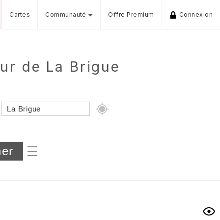
Cartes
Communauté
Offre Premium
Connexion
ur de La Brigue
Dénivelé min/max
iers