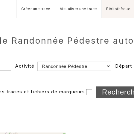
Créer une trace
Visualiser une trace
Bibliothèque
de Randonnée Pédestre auto
Activité
Départ
Longueur min/max
les traces et fichiers de marqueurs
Dossier
et sous-doss
Trier par
Horodatage
Photos