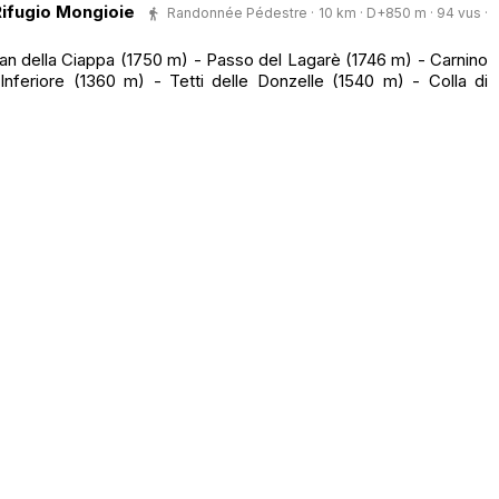
ifugio Mongioie
Randonnée Pédestre · 10 km · D+850 m · 94 vus ·
n della Ciappa (1750 m) - Passo del Lagarè (1746 m) - Carnino
nferiore (1360 m) - Tetti delle Donzelle (1540 m) - Colla di