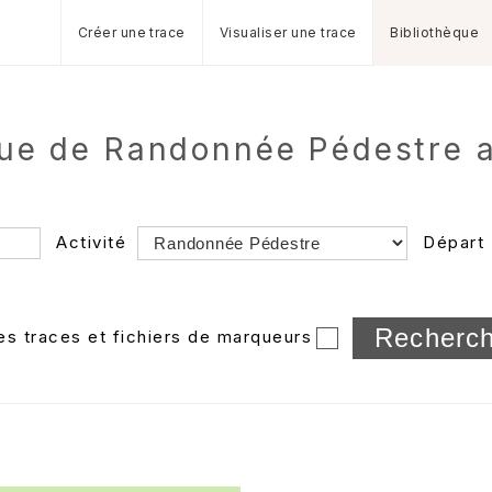
Créer une trace
Visualiser une trace
Bibliothèque
gue de Randonnée Pédestre a
Activité
Départ
Longueur min/max
les traces et fichiers de marqueurs
Dossier
et sous-doss
Trier par
Horodatage
Photos