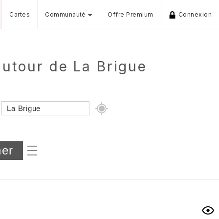
Cartes
Communauté
Offre Premium
Connexion
utour de La Brigue
Dénivelé min/max
iers