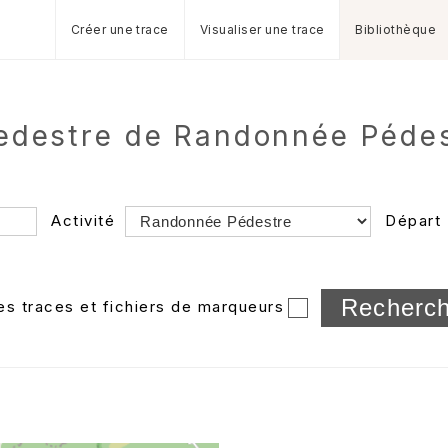
Créer une trace
Visualiser une trace
Bibliothèque
edestre de Randonnée Pédest
Activité
Départ
Longueur min/max
les traces et fichiers de marqueurs
Dossier
et sous-doss
Trier par
Horodatage
Photos