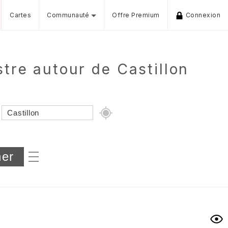
Cartes
Communauté
Offre Premium
Connexion
re autour de Castillon
Dénivelé min/max
iers