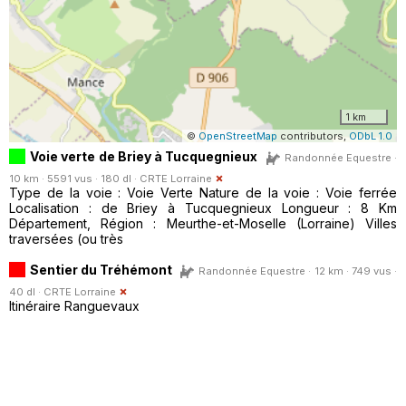
1 km
©
OpenStreetMap
contributors,
ODbL 1.0
Voie verte de Briey à Tucquegnieux
Randonnée Equestre ·
10 km · 5591 vus · 180 dl ·
CRTE Lorraine
Type de la voie : Voie Verte Nature de la voie : Voie ferrée
Localisation : de Briey à Tucquegnieux Longueur : 8 Km
Département, Région : Meurthe-et-Moselle (Lorraine) Villes
traversées (ou très
Sentier du Tréhémont
Randonnée Equestre · 12 km · 749 vus ·
40 dl ·
CRTE Lorraine
Itinéraire Ranguevaux