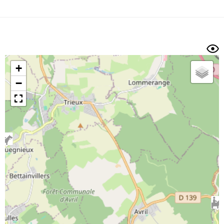
Dénivelé min/max
Auteur
Dossier
et
sous-dossiers
+
Trier par
−
Horodatage
Photos