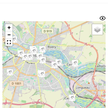
Dénivelé min/max
Auteur
Dossier
et
sous-dossiers
+
Trier par
−
Horodatage
Photos