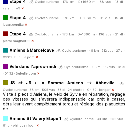
Etape 4
Cyclotourisme · 176 km · D+1660 m · 88 vus · 13 dl ·
valentinw9
Etape 4
Cyclotourisme · 176 km · D+1660 m · 91 vus · 19 dl ·
lyvan.ceprika
Etape 4
Cyclotourisme · 176 km · D+1660 m · 136 vus · 21 dl ·
pierre.maginot22
Amiens à Marcelcave
Cyclotourisme · 46 km · 212 vus · 27 dl ·
03:01 ·
Bubulle pom
Vélo dans l'après-midi
Cyclotourisme · 10 km · 157 vus · 18 dl
· 01:32 ·
Bubulle pom
J8 et J9 : La Somme Amiens --> Abbeville
Cyclotourisme · 58 km · 505 vus · 33 dl · 24 photos · 04:32 ·
longarf
Visite à pieds d'Amiens, le vélo de Sylvie en réparation, réglage
des vitesses qui s'avérera indispensable car prêt à casser,
dérailleur avant complètement tordu et réglage des plaquettes
de
Amiens St Valéry Etape 1
Cyclotourisme · 34 km · 252 vus ·
61 dl ·
philippe.nison