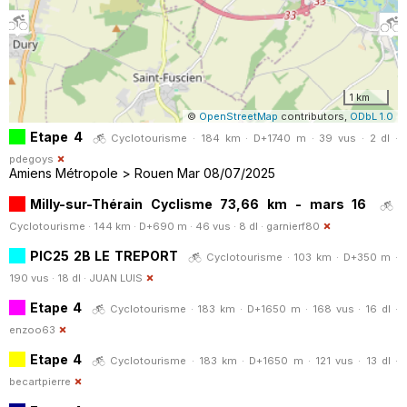
1 km
©
OpenStreetMap
contributors,
ODbL 1.0
Etape 4
Cyclotourisme · 184 km · D+1740 m · 39 vus · 2 dl ·
pdegoys
Amiens Métropole > Rouen Mar 08/07/2025
Milly-sur-Thérain Cyclisme 73,66 km - mars 16
Cyclotourisme · 144 km · D+690 m · 46 vus · 8 dl ·
garnierf80
PIC25 2B LE TREPORT
Cyclotourisme · 103 km · D+350 m ·
190 vus · 18 dl ·
JUAN LUIS
Etape 4
Cyclotourisme · 183 km · D+1650 m · 168 vus · 16 dl ·
enzoo63
Etape 4
Cyclotourisme · 183 km · D+1650 m · 121 vus · 13 dl ·
becartpierre