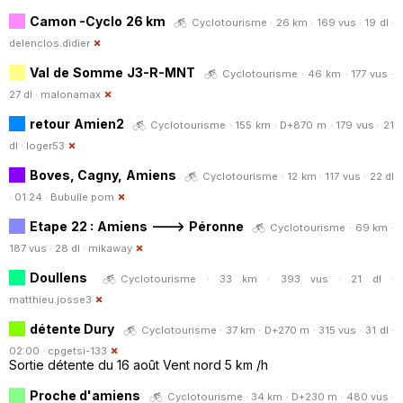
Camon -Cyclo 26 km
Cyclotourisme · 26 km · 169 vus · 19 dl ·
delenclos.didier
Val de Somme J3-R-MNT
Cyclotourisme · 46 km · 177 vus ·
27 dl ·
malonamax
retour Amien2
Cyclotourisme · 155 km · D+870 m · 179 vus · 21
dl ·
loger53
Boves, Cagny, Amiens
Cyclotourisme · 12 km · 117 vus · 22 dl
· 01:24 ·
Bubulle pom
Etape 22 : Amiens ---> Péronne
Cyclotourisme · 69 km ·
187 vus · 28 dl ·
mikaway
Doullens
Cyclotourisme · 33 km · 393 vus · 21 dl ·
matthieu.josse3
détente Dury
Cyclotourisme · 37 km · D+270 m · 315 vus · 31 dl ·
02:00 ·
cpgetsi-133
Sortie détente du 16 août Vent nord 5 km /h
Proche d'amiens
Cyclotourisme · 34 km · D+230 m · 480 vus ·