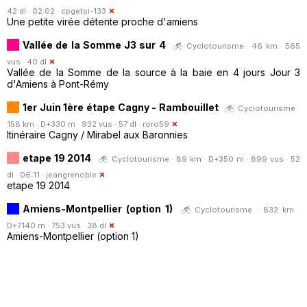
42 dl · 02:02 ·
cpgetsi-133
Une petite virée détente proche d'amiens
Vallée de la Somme J3 sur 4
Cyclotourisme · 46 km · 565
vus · 40 dl
Vallée de la Somme de la source à la baie en 4 jours Jour 3
d'Amiens à Pont-Rémy
1er Juin 1ère étape Cagny - Rambouillet
Cyclotourisme ·
158 km · D+330 m · 932 vus · 57 dl ·
roro59
Itinéraire Cagny / Mirabel aux Baronnies
etape 19 2014
Cyclotourisme · 89 km · D+350 m · 899 vus · 52
dl · 06:11 ·
jeangrenoble
etape 19 2014
Amiens-Montpellier (option 1)
Cyclotourisme · 832 km ·
D+7140 m · 753 vus · 38 dl
Amiens-Montpellier (option 1)