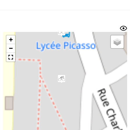
Dénivelé min/max
Auteur
Dossier
et
sous-dossiers
+
Trier par
−
Horodatage
Photos