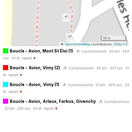
10 m
©
OpenStreetMap
contributors,
ODbL 1.0
Boucle - Avion, Mont St Éloi (1)
Cyclotourisme · 40 km · 344
vus · 33 dl ·
lapieh
Boucle - Avion, Vimy (2)
Cyclotourisme · 26 km · 337 vus · 31
dl ·
lapieh
Boucle - Avion, Vimy (1)
Cyclotourisme · 21 km · 369 vus · 23
dl ·
lapieh
Boucle - Avion, Arleux, Farbus, Givenchy
Cyclotourisme
· 22 km · 335 vus · 20 dl ·
lapieh