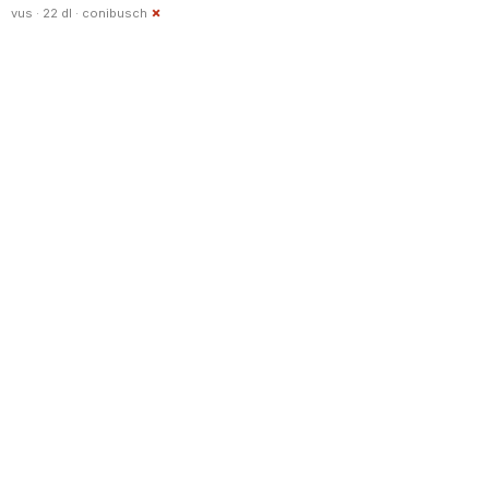
vus · 22 dl ·
conibusch