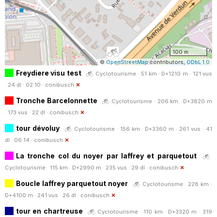
100 m
©
OpenStreetMap
contributors,
ODbL 1.0
Freydiere visu test
Cyclotourisme · 51 km · D+1210 m · 121 vus
· 24 dl · 02:10 ·
conibusch
Tronche Barcelonnette
Cyclotourisme · 206 km · D+3820 m
· 173 vus · 22 dl ·
conibusch
tour dévoluy
Cyclotourisme · 156 km · D+3360 m · 261 vus · 41
dl · 06:14 ·
conibusch
La tronche col du noyer par laffrey et parquetout
Cyclotourisme · 115 km · D+2990 m · 235 vus · 29 dl ·
conibusch
Boucle laffrey parquetout noyer
Cyclotourisme · 228 km ·
D+4100 m · 241 vus · 26 dl ·
conibusch
tour en chartreuse
Cyclotourisme · 110 km · D+3320 m · 319