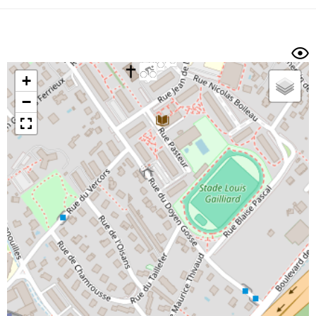
Dénivelé min/max
Auteur
Dossier
et
sous-dossiers
+
Trier par
−
Horodatage
Photos