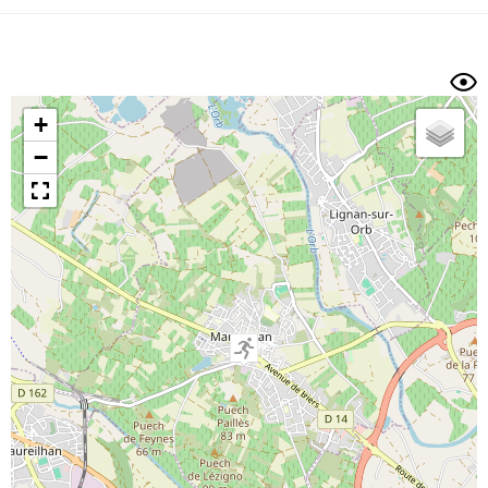
Dénivelé min/max
Auteur
Dossier
et
sous-dossiers
+
Trier par
−
Horodatage
Photos