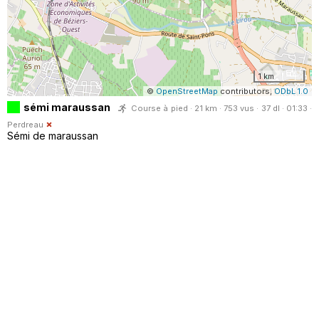
1 km
©
OpenStreetMap
contributors,
ODbL 1.0
sémi maraussan
Course à pied · 21 km · 753 vus · 37 dl · 01:33 ·
Perdreau
Sémi de maraussan