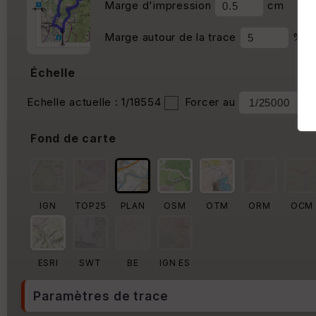
Marge d'impression
cm
Marge autour de la trace
%
Échelle
Echelle actuelle : 1/18554
Forcer au
Fond de carte
IGN
TOP25
PLAN
OSM
OTM
ORM
OCM
ESRI
SWT
BE
IGN ES
Paramètres de trace