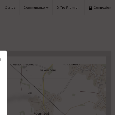
Cartes
Communauté
Offre Premium
Connexion
x
s