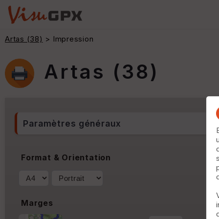
Artas (38)
> Impression
Artas (38)
Paramètres généraux
Format & Orientation
Marges