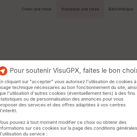
Créer une trace
Visualiser une trace
Bibliothèque
Pour soutenir VisuGPX, faites le bon choi
En cliquant sur "accepter" vous autorisez l'utilisation de cookies à
usage technique nécessaires au bon fonctionnement du site, ainsi
que l'utilisation d'autres cookies (éventuellement tiers) à des fins
statistiques ou de personnalisation des annonces pour vous
proposer des services et des offres adaptées à vos centres
d'interêt.
Vous pouvez à tout moment modifier ce choix ou obtenir des
informations sur ces cookies sur la page des conditions générale
d'utilisation du service :