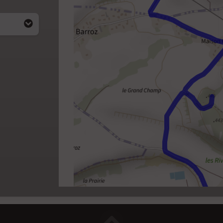
i apparait
4)