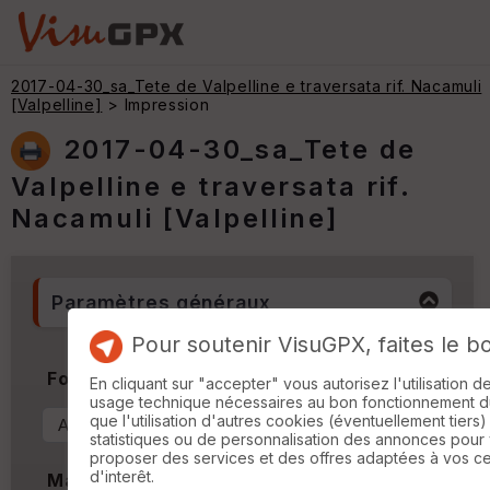
2017-04-30_sa_Tete de Valpelline e traversata rif. Nacamuli
[Valpelline]
> Impression
2017-04-30_sa_Tete de
Valpelline e traversata rif.
Nacamuli [Valpelline]
Paramètres généraux
Pour soutenir VisuGPX, faites le b
Format & Orientation
En cliquant sur "accepter" vous autorisez l'utilisation 
usage technique nécessaires au bon fonctionnement du 
que l'utilisation d'autres cookies (éventuellement tiers)
statistiques ou de personnalisation des annonces pour
proposer des services et des offres adaptées à vos c
d'interêt.
Marges