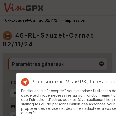
46-RL-Sauzet-Carnac 02/11/24
> Impression
46-RL-Sauzet-Carnac
02/11/24
Paramètres généraux
Pour soutenir VisuGPX, faites le b
Format & Orientation
En cliquant sur "accepter" vous autorisez l'utilisation 
usage technique nécessaires au bon fonctionnement du 
que l'utilisation d'autres cookies (éventuellement tiers)
statistiques ou de personnalisation des annonces pour
Marges
proposer des services et des offres adaptées à vos c
d'interêt.