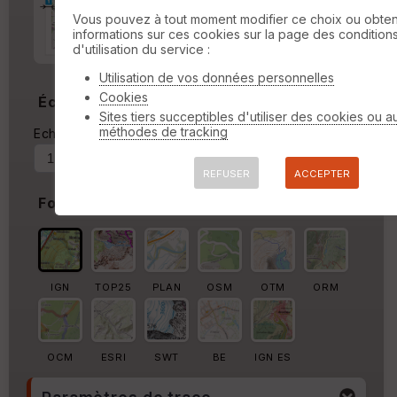
Marge d'impression
cm
Vous pouvez à tout moment modifier ce choix ou obten
informations sur ces cookies sur la page des condition
Marge autour de la trace
d'utilisation du service :
%
Utilisation de vos données personnelles
Cookies
Échelle
Sites tiers succeptibles d'utiliser des cookies ou a
méthodes de tracking
Echelle actuelle : 1/10852
Forcer au
REFUSER
ACCEPTER
Fond de carte
IGN
TOP25
PLAN
OSM
OTM
ORM
OCM
ESRI
SWT
BE
IGN ES