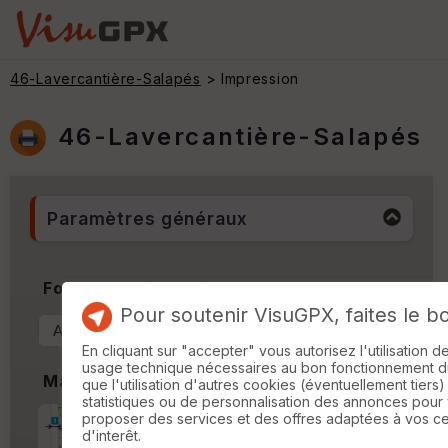
46-Lavercantière-Salapés
> Impression
46-Lavercantière-Salapés
Paramètres généraux
Format & Orientation
Pour soutenir VisuGPX, faites le b
En cliquant sur "accepter" vous autorisez l'utilisation 
usage technique nécessaires au bon fonctionnement du 
Marges
que l'utilisation d'autres cookies (éventuellement tiers)
statistiques ou de personnalisation des annonces pour
proposer des services et des offres adaptées à vos c
Marge d'impression
cm
d'interêt.