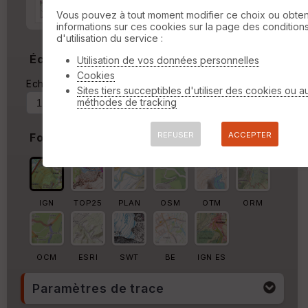
Marge autour de la trace
Vous pouvez à tout moment modifier ce choix ou obten
informations sur ces cookies sur la page des condition
%
d'utilisation du service :
Échelle
Utilisation de vos données personnelles
Cookies
Echelle actuelle : 1/12285
Forcer au
Sites tiers succeptibles d'utiliser des cookies ou a
méthodes de tracking
REFUSER
ACCEPTER
Fond de carte
IGN
TOP25
PLAN
OSM
OTM
ORM
OCM
ESRI
SWT
BE
IGN ES
Paramètres de trace