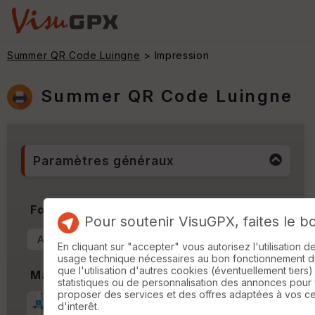
Summer QR Code Luingne
> Impression
Summer QR Code Luingne
Paramètres généraux
Format & Orientation
Pour soutenir VisuGPX, faites le b
En cliquant sur "accepter" vous autorisez l'utilisation 
usage technique nécessaires au bon fonctionnement du 
que l'utilisation d'autres cookies (éventuellement tiers)
Marges
statistiques ou de personnalisation des annonces pour
proposer des services et des offres adaptées à vos c
Marge d'impression
cm
d'interêt.