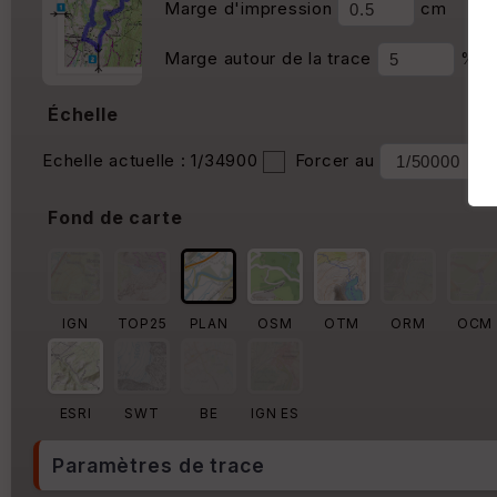
Marge d'impression
cm
Marge autour de la trace
%
Échelle
Echelle actuelle : 1/34900
Forcer au
Fond de carte
IGN
TOP25
PLAN
OSM
OTM
ORM
OCM
ESRI
SWT
BE
IGN ES
Paramètres de trace