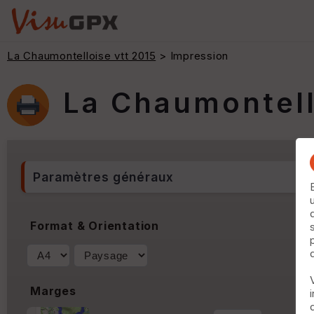
La Chaumontelloise vtt 2015
> Impression
La Chaumontell
Paramètres généraux
Format & Orientation
Marges