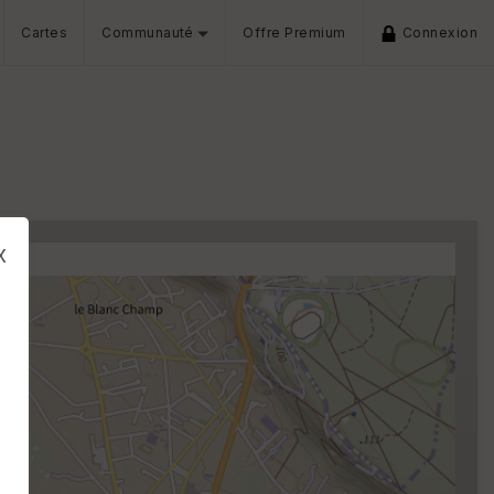
Cartes
Communauté
Offre Premium
Connexion
x
s