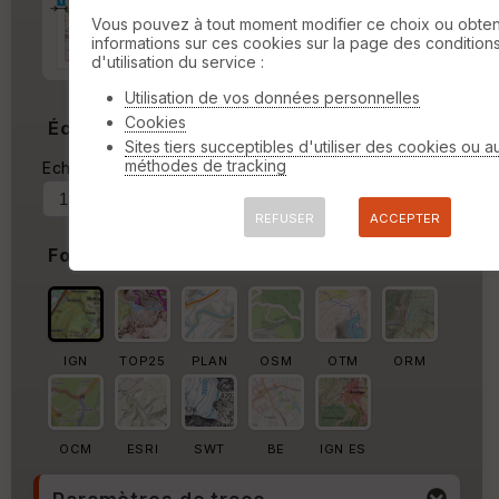
Marge d'impression
cm
Vous pouvez à tout moment modifier ce choix ou obten
informations sur ces cookies sur la page des condition
Marge autour de la trace
d'utilisation du service :
%
Utilisation de vos données personnelles
Cookies
Échelle
Sites tiers succeptibles d'utiliser des cookies ou a
méthodes de tracking
Echelle actuelle : 1/110085
Forcer au
REFUSER
ACCEPTER
Fond de carte
IGN
TOP25
PLAN
OSM
OTM
ORM
OCM
ESRI
SWT
BE
IGN ES