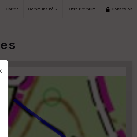
Cartes
Communauté
Offre Premium
Connexion
tes
x
s