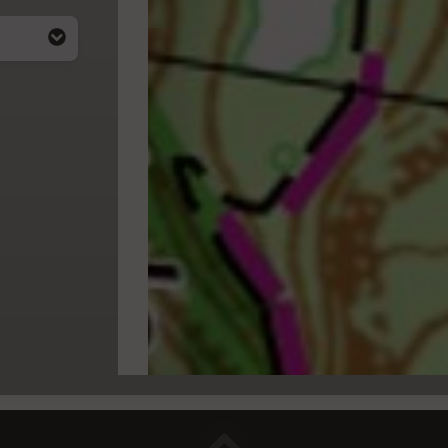
i apparait
4)