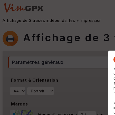
Affichage de 3 traces indépendantes
> Impression
Affichage de 3
Paramètres généraux
Format & Orientation
Marges
Marge d'impression
cm