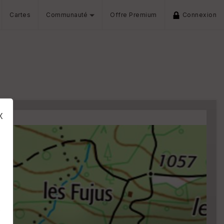
Cartes
Communauté
Offre Premium
Connexion
x
s