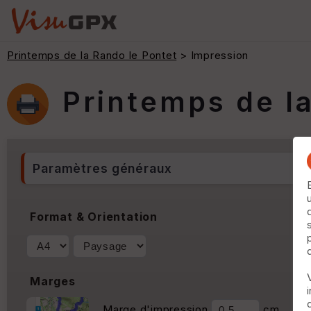
Printemps de la Rando le Pontet
> Impression
Printemps de l
Paramètres généraux
Format & Orientation
Marges
Marge d'impression
cm