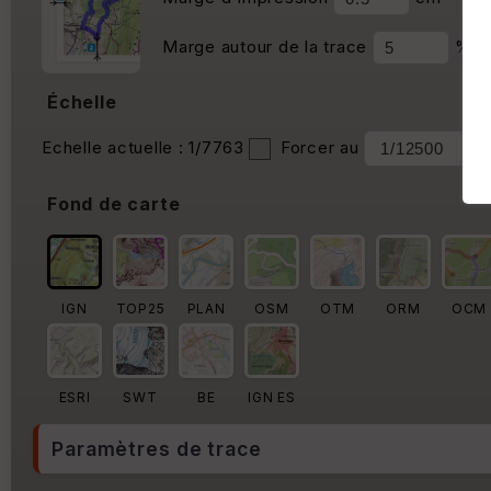
Marge autour de la trace
%
Échelle
Echelle actuelle : 1/7763
Forcer au
Fond de carte
IGN
TOP25
PLAN
OSM
OTM
ORM
OCM
ESRI
SWT
BE
IGN ES
Paramètres de trace