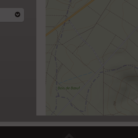
i apparait
4)