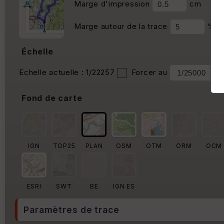
Marge d'impression
cm
Marge autour de la trace
%
Échelle
Echelle actuelle : 1/22257
Forcer au
Fond de carte
IGN
TOP25
PLAN
OSM
OTM
ORM
OCM
ESRI
SWT
BE
IGN ES
Paramètres de trace