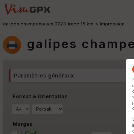
galipes champenoises 2023 trace 15 km
> Impression
galipes champe
Paramètres généraux
Format & Orientation
Marges