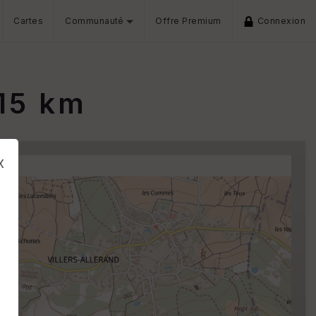
Cartes
Communauté
Offre Premium
Connexion
15 km
x
s