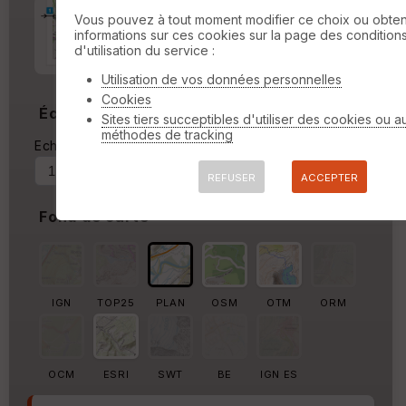
Marge d'impression
cm
Vous pouvez à tout moment modifier ce choix ou obten
informations sur ces cookies sur la page des condition
d'utilisation du service :
Marge autour de la trace
%
Utilisation de vos données personnelles
Cookies
Échelle
Sites tiers succeptibles d'utiliser des cookies ou a
méthodes de tracking
Echelle actuelle : 1/53888
Forcer au
REFUSER
ACCEPTER
Fond de carte
IGN
TOP25
PLAN
OSM
OTM
ORM
OCM
ESRI
SWT
BE
IGN ES