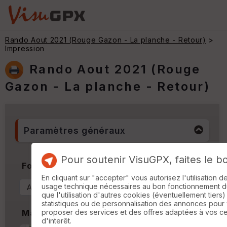
Rando Aout 2021 (Rouge Gazon - La planche - Retour)
>
Impression
Rando Aout 2021 (Rouge
Gazon - La planche - Retour)
Paramètres généraux
Pour soutenir VisuGPX, faites le b
Format & Orientation
En cliquant sur "accepter" vous autorisez l'utilisation 
usage technique nécessaires au bon fonctionnement du 
que l'utilisation d'autres cookies (éventuellement tiers)
statistiques ou de personnalisation des annonces pour
proposer des services et des offres adaptées à vos c
Marges
d'interêt.