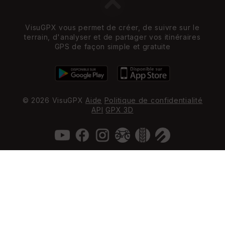
VisuGPX vous permet de créer, de suivre sur le
terrain, d'analyser et de partager vos itinéraires
GPS de façon simple et gratuite
© 2026 VisuGPX
Aide
Politique de confidentialité
API
GPX 3D