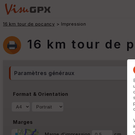
16 km tour de pocancy
> Impression
16 km tour de 
Paramètres généraux
Format & Orientation
Marges
Marge d'impression
cm