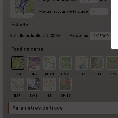
Marge autour de la trace
%
Échelle
Echelle actuelle : 1/20203
Forcer au
Fond de carte
IGN
TOP25
PLAN
OSM
OTM
ORM
OCM
ESRI
SWT
BE
IGN ES
Paramètres de trace