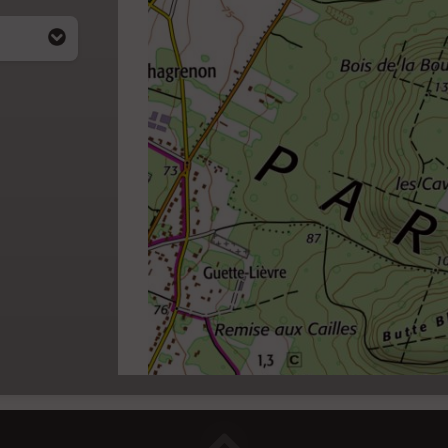
i apparait
4)