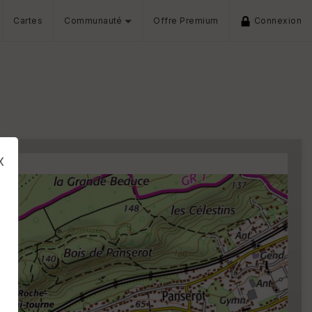
Cartes
Communauté
Offre Premium
Connexion
x
s