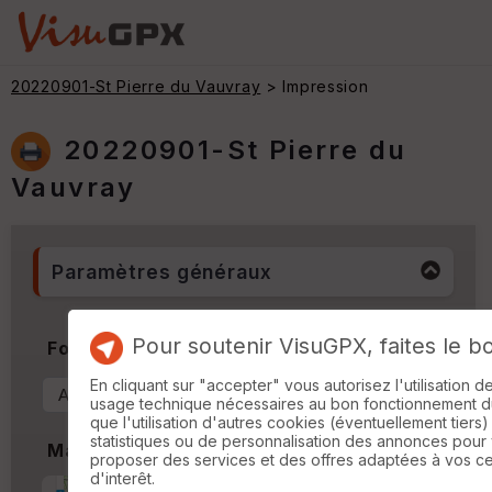
20220901-St Pierre du Vauvray
> Impression
20220901-St Pierre du
Vauvray
Paramètres généraux
Pour soutenir VisuGPX, faites le b
Format & Orientation
En cliquant sur "accepter" vous autorisez l'utilisation 
usage technique nécessaires au bon fonctionnement du 
que l'utilisation d'autres cookies (éventuellement tiers)
statistiques ou de personnalisation des annonces pour
Marges
proposer des services et des offres adaptées à vos c
d'interêt.