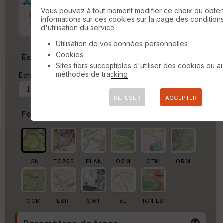
Marge d'impression
cm
Vous pouvez à tout moment modifier ce choix ou obten
informations sur ces cookies sur la page des condition
Marge autour de la trace
d'utilisation du service :
%
Utilisation de vos données personnelles
Cookies
Échelle
Sites tiers succeptibles d'utiliser des cookies ou a
méthodes de tracking
Echelle actuelle : 1/24311
Forcer au
REFUSER
ACCEPTER
Fond de carte
IGN
TOP25
PLAN
OSM
OTM
ORM
OCM
ESRI
SWT
BE
IGN ES