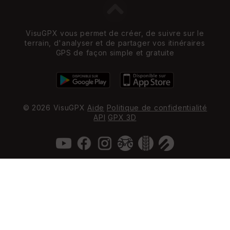
VisuGPX vous permet de créer, de suivre sur le
terrain, d'analyser et de partager vos itinéraires
GPS de façon simple et gratuite
© 2026 VisuGPX
Aide
Politique de confidentialité
API
GPX 3D