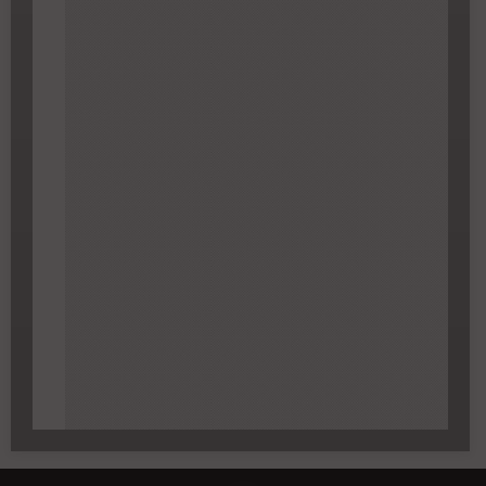
Carroyage UTM
(1km à partir du niveau de
zoom 14)