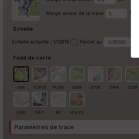
Marge autour de la trace
%
Échelle
Echelle actuelle : 1/12816
Forcer au
Fond de carte
IGN
TOP25
PLAN
OSM
OTM
ORM
OCM
ESRI
SWT
BE
IGN ES
Paramètres de trace