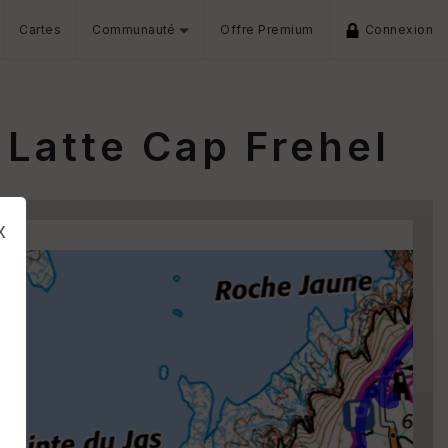
Cartes
Communauté
Offre Premium
Connexion
 Latte Cap Frehel
x
s