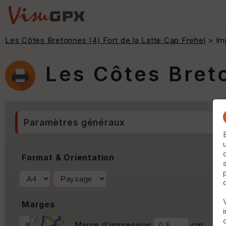
Les Côtes Bretonnes (4) Fort de la Latte Cap Frehel
> Im
Les Côtes Breto
Paramètres généraux
Format & Orientation
Marges
Marge d'impression
cm