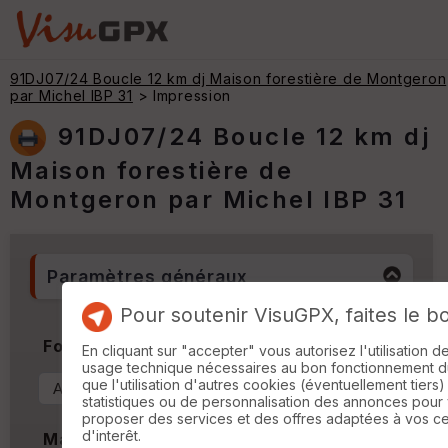
91DJ07/24 Boucle 12 km dj Maison forestière de Montgeron
par Michel IBP 31
> Impression
91DJ07/24 Boucle 12 km dj
Maison forestière de
Montgeron par Michel IBP 31
Paramètres généraux
Pour soutenir VisuGPX, faites le b
Format & Orientation
En cliquant sur "accepter" vous autorisez l'utilisation 
usage technique nécessaires au bon fonctionnement du 
que l'utilisation d'autres cookies (éventuellement tiers)
statistiques ou de personnalisation des annonces pour
proposer des services et des offres adaptées à vos c
d'interêt.
Marges