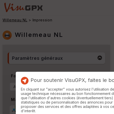
Willemeau NL
> Impression
Willemeau NL
Paramètres généraux
Format & Orientation
Pour soutenir VisuGPX, faites le b
En cliquant sur "accepter" vous autorisez l'utilisation 
usage technique nécessaires au bon fonctionnement du 
que l'utilisation d'autres cookies (éventuellement tiers)
Marges
statistiques ou de personnalisation des annonces pour
proposer des services et des offres adaptées à vos c
Marge d'impression
cm
d'interêt.