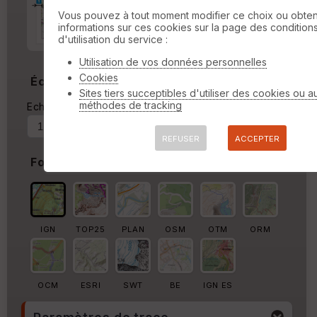
Marge d'impression
cm
Vous pouvez à tout moment modifier ce choix ou obten
informations sur ces cookies sur la page des condition
Marge autour de la trace
d'utilisation du service :
%
Utilisation de vos données personnelles
Cookies
Échelle
Sites tiers succeptibles d'utiliser des cookies ou a
méthodes de tracking
Echelle actuelle : 1/46237
Forcer au
REFUSER
ACCEPTER
Fond de carte
IGN
TOP25
PLAN
OSM
OTM
ORM
OCM
ESRI
SWT
BE
IGN ES