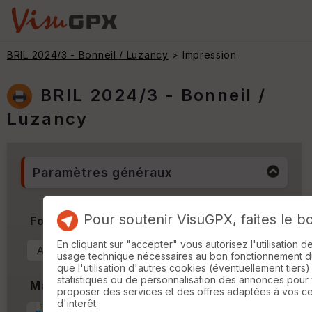
BRIL 2024/3 - Bonneil / Luzancy
> Impression
BRIL 2024/3 - Bonneil /
Luzancy
Paramètres généraux
Pour soutenir VisuGPX, faites le b
Format & Orientation
En cliquant sur "accepter" vous autorisez l'utilisation 
usage technique nécessaires au bon fonctionnement du 
que l'utilisation d'autres cookies (éventuellement tiers)
statistiques ou de personnalisation des annonces pour
Marges
proposer des services et des offres adaptées à vos c
d'interêt.