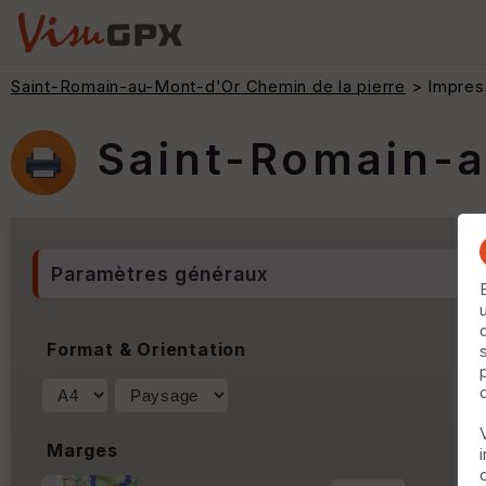
Saint-Romain-au-Mont-d'Or Chemin de la pierre
> Impres
Saint-Romain-a
Paramètres généraux
Format & Orientation
Marges