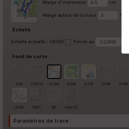
Marge d'impression
cm
Marge autour de la trace
%
Échelle
Echelle actuelle : 1/9325
Forcer au
Fond de carte
IGN
TOP25
PLAN
OSM
OTM
ORM
OCM
ESRI
SWT
BE
IGN ES
Paramètres de trace