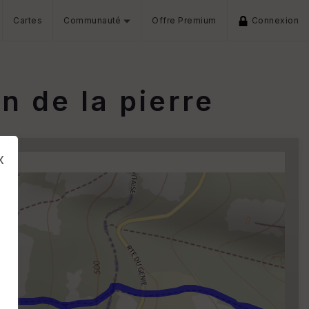
Cartes
Communauté
Offre Premium
Connexion
 de la pierre
x
s