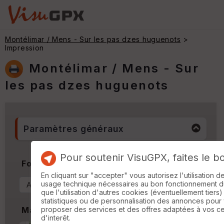
Montélimar / Mens - Sur les pas dzes huguenots
>
Impression
Montélimar / Mens - Sur
les pas dzes huguenots
Paramètres généraux
Pour soutenir VisuGPX, faites le b
Format & Orientation
En cliquant sur "accepter" vous autorisez l'utilisation 
usage technique nécessaires au bon fonctionnement du 
que l'utilisation d'autres cookies (éventuellement tiers)
statistiques ou de personnalisation des annonces pour
proposer des services et des offres adaptées à vos c
Marges
d'interêt.