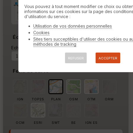
Marge d'impression
cm
Vous pouvez à tout moment modifier ce choix ou obten
informations sur ces cookies sur la page des condition
d'utilisation du service :
Marge autour de la trace
%
Utilisation de vos données personnelles
Cookies
Échelle
Sites tiers succeptibles d'utiliser des cookies ou a
méthodes de tracking
Echelle actuelle : 1/312479
Forcer au
REFUSER
ACCEPTER
Fond de carte
IGN
TOP25
PLAN
OSM
OTM
ORM
OCM
ESRI
SWT
BE
IGN ES