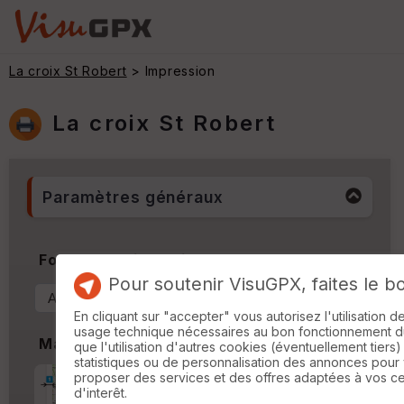
La croix St Robert
> Impression
La croix St Robert
Paramètres généraux
Format & Orientation
Pour soutenir VisuGPX, faites le b
En cliquant sur "accepter" vous autorisez l'utilisation 
usage technique nécessaires au bon fonctionnement du 
Marges
que l'utilisation d'autres cookies (éventuellement tiers)
statistiques ou de personnalisation des annonces pour
proposer des services et des offres adaptées à vos c
Marge d'impression
cm
d'interêt.