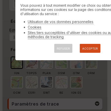
Marge autour de la trace
Vous pouvez à tout moment modifier ce choix ou obten
informations sur ces cookies sur la page des condition
%
d'utilisation du service :
Échelle
Utilisation de vos données personnelles
Cookies
Echelle actuelle : 1/125058
Forcer au
Sites tiers succeptibles d'utiliser des cookies ou a
méthodes de tracking
REFUSER
ACCEPTER
Fond de carte
IGN
TOP25
PLAN
OSM
OTM
ORM
OCM
ESRI
SWT
BE
IGN ES
Paramètres de trace