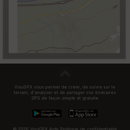
Cartouche
Activez l'edition en cliquant sur le
✏️
qui apparait au survol du cartouche.
Carroyage UTM
(1km à partir du niveau de
zoom 14)
VisuGPX vous permet de créer, de suivre sur le
terrain, d'analyser et de partager vos itinéraires
GPS de façon simple et gratuite
© 2026 VisuGPX
Aide
Politique de confidentialité