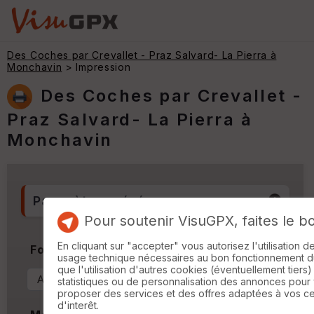
Des Coches par Crevallet - Praz Salvard- La Pierra à
Monchavin
> Impression
Des Coches par Crevallet -
Praz Salvard- La Pierra à
Monchavin
Paramètres généraux
Pour soutenir VisuGPX, faites le b
En cliquant sur "accepter" vous autorisez l'utilisation 
Format & Orientation
usage technique nécessaires au bon fonctionnement du 
que l'utilisation d'autres cookies (éventuellement tiers)
statistiques ou de personnalisation des annonces pour
proposer des services et des offres adaptées à vos c
d'interêt.