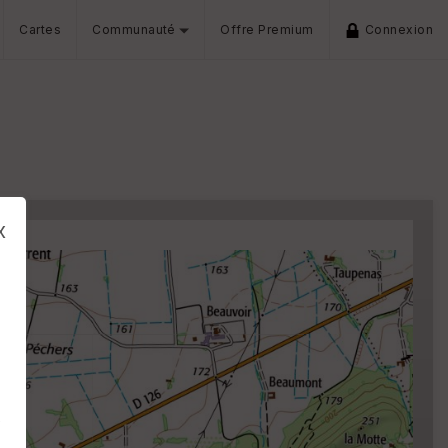
Cartes
Communauté
Offre Premium
Connexion
x
s