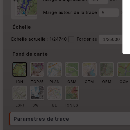
Marge autour de la trace
%
Échelle
Echelle actuelle : 1/24740
Forcer au
Fond de carte
IGN
TOP25
PLAN
OSM
OTM
ORM
OCM
ESRI
SWT
BE
IGN ES
Paramètres de trace