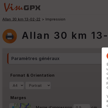
Allan 30 km 13-02-22
> Impression
Allan 30 km 13
Paramètres généraux
Format & Orientation
Marges
Marge d'impression
cm