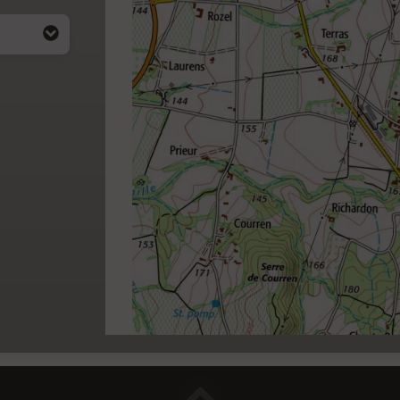
i apparait
4)