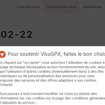
Créer une trace
Visualiser une trace
Bibliothèque
-02-22
Pour soutenir VisuGPX, faites le bon choi
En cliquant sur "accepter" vous autorisez l'utilisation de cookies à
usage technique nécessaires au bon fonctionnement du site, ainsi
que l'utilisation d'autres cookies (éventuellement tiers) à des fins
statistiques ou de personnalisation des annonces pour vous
proposer des services et des offres adaptées à vos centres
d'interêt.
Vous pouvez à tout moment modifier ce choix ou obtenir des
informations sur ces cookies sur la page des conditions générale
d'utilisation du service :