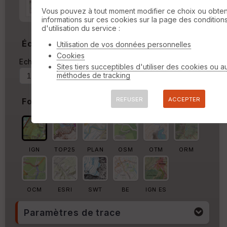
Marge autour de la trace
Vous pouvez à tout moment modifier ce choix ou obten
informations sur ces cookies sur la page des condition
%
d'utilisation du service :
Échelle
Utilisation de vos données personnelles
Cookies
Echelle actuelle : 1/8238
Forcer au
Sites tiers succeptibles d'utiliser des cookies ou a
méthodes de tracking
REFUSER
ACCEPTER
Fond de carte
IGN
TOP25
PLAN
OSM
OTM
ORM
OCM
ESRI
SWT
BE
IGN ES
Paramètres de trace