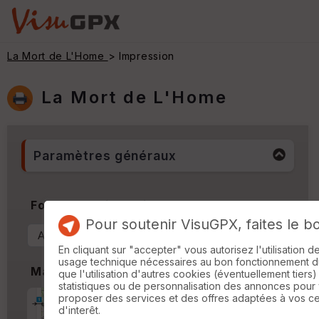
La Mort de L'Home
> Impression
La Mort de L'Home
Paramètres généraux
Format & Orientation
Pour soutenir VisuGPX, faites le b
En cliquant sur "accepter" vous autorisez l'utilisation 
usage technique nécessaires au bon fonctionnement du 
Marges
que l'utilisation d'autres cookies (éventuellement tiers)
statistiques ou de personnalisation des annonces pour
proposer des services et des offres adaptées à vos c
Marge d'impression
cm
d'interêt.