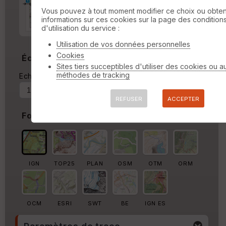
Marge d'impression
cm
Vous pouvez à tout moment modifier ce choix ou obten
informations sur ces cookies sur la page des condition
Marge autour de la trace
d'utilisation du service :
%
Utilisation de vos données personnelles
Cookies
Échelle
Sites tiers succeptibles d'utiliser des cookies ou a
méthodes de tracking
Echelle actuelle : 1/13848
Forcer au
REFUSER
ACCEPTER
Fond de carte
IGN
TOP25
PLAN
OSM
OTM
ORM
OCM
ESRI
SWT
BE
IGN ES