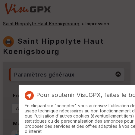
Saint Hippolyte Haut Koenigsbourg
> Impression
Saint Hippolyte Haut
Koenigsbourg
Paramètres généraux
Pour soutenir VisuGPX, faites le b
Format & Orientation
En cliquant sur "accepter" vous autorisez l'utilisation 
usage technique nécessaires au bon fonctionnement du 
que l'utilisation d'autres cookies (éventuellement tiers)
statistiques ou de personnalisation des annonces pour
Marges
proposer des services et des offres adaptées à vos c
d'interêt.